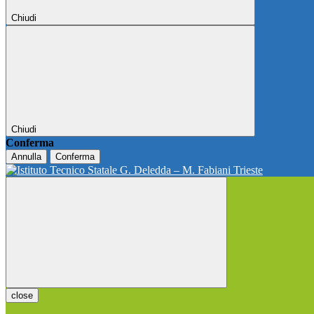
Chiudi
Chiudi
Conferma
Annulla
Conferma
close