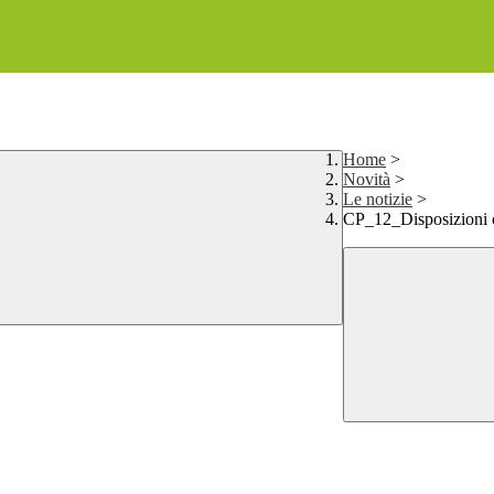
Home
>
Novità
>
Le notizie
>
CP_12_Disposizioni co