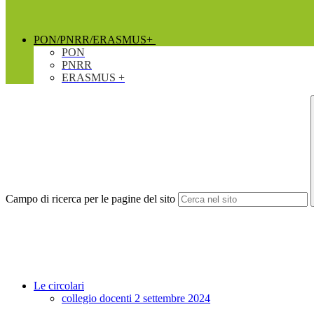
PON/PNRR/ERASMUS+
PON
PNRR
ERASMUS +
Campo di ricerca per le pagine del sito
Le circolari
collegio docenti 2 settembre 2024