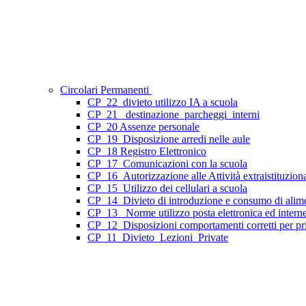
Circolari Permanenti
CP_22_divieto utilizzo IA a scuola
CP_21_ destinazione_parcheggi_interni
CP_20 Assenze personale
CP_19_Disposizione arredi nelle aule
CP_18 Registro Elettronico
CP_17_Comunicazioni con la scuola
CP_16_Autorizzazione alle Attività extraistituziona
CP_15_Utilizzo dei cellulari a scuola
CP_14_Divieto di introduzione e consumo di aliment
CP_13_ Norme utilizzo posta elettronica ed interne
CP_12_Disposizioni comportamenti corretti per priv
CP_11_Divieto_Lezioni_Private