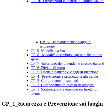
CP_10_Disposizioni in materia di comunicazioni
CP_5_uscite didattiche e viaggi di
istruzione
CP_9_Modulistica Smart
CP_8_ Modalità di rimborso spese delle minute
spese
CP_7_ Infortunio del dipendente causato da terzi
CP_6_Divieto di fumo
CP_5_Uscite didattiche e viaggi di istruzione
CP_4_ Prevenzione e promozione alla salute
CP_3_Comportamento studenti
CP_2_Comportamento in caso di sciopero
CP_1_Sicurezza e Prevenzione sui luoghi di
lavoro
CP_1_Sicurezza e Prevenzione sui luoghi