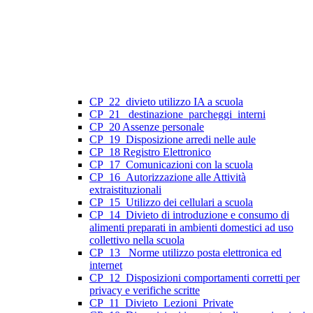
CP_22_divieto utilizzo IA a scuola
CP_21_ destinazione_parcheggi_interni
CP_20 Assenze personale
CP_19_Disposizione arredi nelle aule
CP_18 Registro Elettronico
CP_17_Comunicazioni con la scuola
CP_16_Autorizzazione alle Attività
extraistituzionali
CP_15_Utilizzo dei cellulari a scuola
CP_14_Divieto di introduzione e consumo di
alimenti preparati in ambienti domestici ad uso
collettivo nella scuola
CP_13_ Norme utilizzo posta elettronica ed
internet
CP_12_Disposizioni comportamenti corretti per
privacy e verifiche scritte
CP_11_Divieto_Lezioni_Private