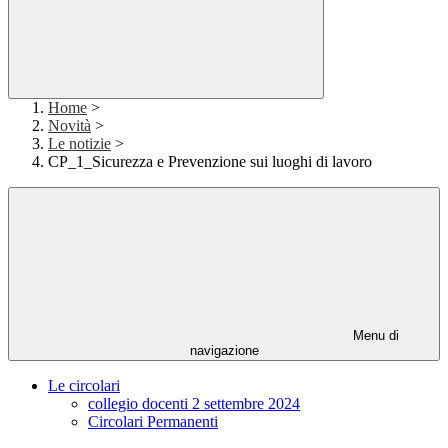
Home
>
Novità
>
Le notizie
>
CP_1_Sicurezza e Prevenzione sui luoghi di lavoro
Menu di
navigazione
Le circolari
collegio docenti 2 settembre 2024
Circolari Permanenti