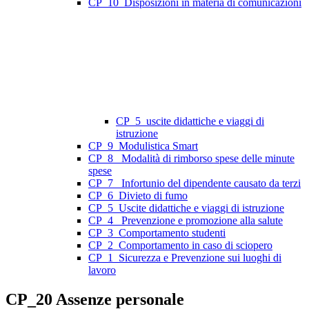
CP_10_Disposizioni in materia di comunicazioni
CP_5_uscite didattiche e viaggi di
istruzione
CP_9_Modulistica Smart
CP_8_ Modalità di rimborso spese delle minute
spese
CP_7_ Infortunio del dipendente causato da terzi
CP_6_Divieto di fumo
CP_5_Uscite didattiche e viaggi di istruzione
CP_4_ Prevenzione e promozione alla salute
CP_3_Comportamento studenti
CP_2_Comportamento in caso di sciopero
CP_1_Sicurezza e Prevenzione sui luoghi di
lavoro
CP_20 Assenze personale