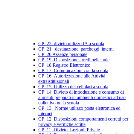
CP_22_divieto utilizzo IA a scuola
CP_21_ destinazione_parcheggi_interni
CP_20 Assenze personale
CP_19_Disposizione arredi nelle aule
CP_18 Registro Elettronico
CP_17_Comunicazioni con la scuola
CP_16_Autorizzazione alle Attività
extraistituzionali
CP_15_Utilizzo dei cellulari a scuola
CP_14_Divieto di introduzione e consumo di
alimenti preparati in ambienti domestici ad uso
collettivo nella scuola
CP_13_ Norme utilizzo posta elettronica ed
internet
CP_12_Disposizioni comportamenti corretti per
privacy e verifiche scritte
CP_11_Divieto_Lezioni_Private