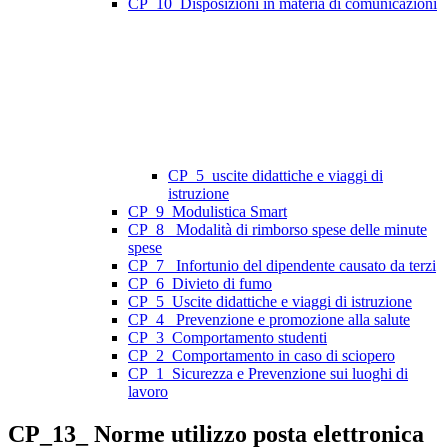
CP_10_Disposizioni in materia di comunicazioni
CP_5_uscite didattiche e viaggi di
istruzione
CP_9_Modulistica Smart
CP_8_ Modalità di rimborso spese delle minute
spese
CP_7_ Infortunio del dipendente causato da terzi
CP_6_Divieto di fumo
CP_5_Uscite didattiche e viaggi di istruzione
CP_4_ Prevenzione e promozione alla salute
CP_3_Comportamento studenti
CP_2_Comportamento in caso di sciopero
CP_1_Sicurezza e Prevenzione sui luoghi di
lavoro
CP_13_ Norme utilizzo posta elettronica