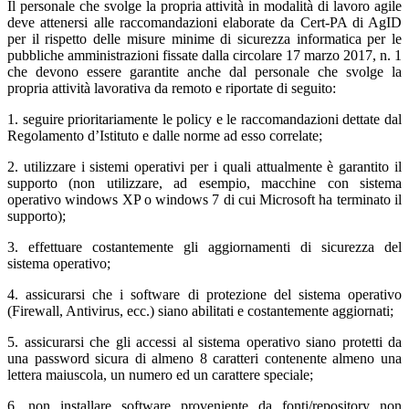
Il personale che svolge la propria attività in modalità di lavoro agile
deve attenersi alle raccomandazioni elaborate da Cert-PA di AgID
per il rispetto delle misure minime di sicurezza informatica per le
pubbliche amministrazioni fissate dalla circolare 17 marzo 2017, n. 1
che devono essere garantite anche dal personale che svolge la
propria attività lavorativa da remoto e riportate di seguito:
1. seguire prioritariamente le policy e le raccomandazioni dettate dal
Regolamento d’Istituto e dalle norme ad esso correlate;
2. utilizzare i sistemi operativi per i quali attualmente è garantito il
supporto (non utilizzare, ad esempio, macchine con sistema
operativo windows XP o windows 7 di cui Microsoft ha terminato il
supporto);
3. effettuare costantemente gli aggiornamenti di sicurezza del
sistema operativo;
4. assicurarsi che i software di protezione del sistema operativo
(Firewall, Antivirus, ecc.) siano abilitati e costantemente aggiornati;
5. assicurarsi che gli accessi al sistema operativo siano protetti da
una password sicura di almeno 8 caratteri contenente almeno una
lettera maiuscola, un numero ed un carattere speciale;
6. non installare software proveniente da fonti/repository non