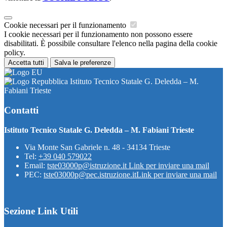
Cookie necessari per il funzionamento
I cookie necessari per il funzionamento non possono essere
disabilitati. È possibile consultare l'elenco nella pagina della cookie
policy.
Accetta tutti
Salva le preferenze
Istituto Tecnico Statale G. Deledda – M.
Fabiani Trieste
Contatti
Istituto Tecnico Statale G. Deledda – M. Fabiani Trieste
Via Monte San Gabriele n. 48 - 34134 Trieste
Tel:
+39 040 579022
Email:
tste03000p@istruzione.it
Link per inviare una mail
PEC:
tste03000p@pec.istruzione.it
Link per inviare una mail
Sezione Link Utili