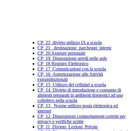
CP_22_divieto utilizzo IA a scuola
CP_21_ destinazione_parcheggi_interni
CP_20 Assenze personale
CP_19_Disposizione arredi nelle aule
CP_18 Registro Elettronico
CP_17_Comunicazioni con la scuola
CP_16_Autorizzazione alle Attività
extraistituzionali
CP_15_Utilizzo dei cellulari a scuola
CP_14_Divieto di introduzione e consumo di
alimenti preparati in ambienti domestici ad uso
collettivo nella scuola
CP_13_ Norme utilizzo posta elettronica ed
internet
CP_12_Disposizioni comportamenti corretti per
privacy e verifiche scritte
CP_11_Divieto_Lezioni_Private