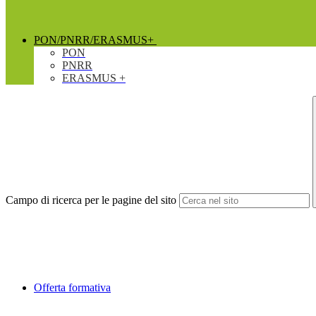
PON/PNRR/ERASMUS+
PON
PNRR
ERASMUS +
Campo di ricerca per le pagine del sito
Offerta formativa