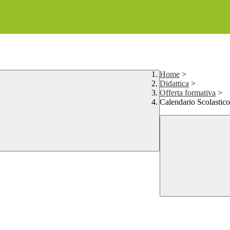
Home
>
Didattica
>
Offerta formativa
>
Calendario Scolastico