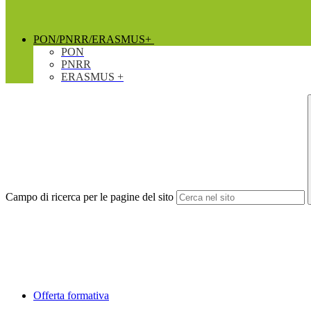
PON/PNRR/ERASMUS+
PON
PNRR
ERASMUS +
Campo di ricerca per le pagine del sito
Offerta formativa