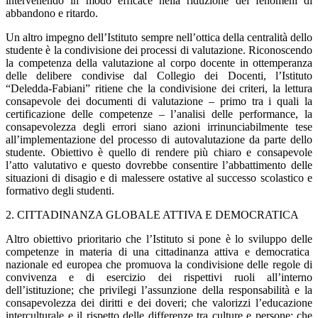
intervenendo in modo efficace nella riduzione dei fenomeni di
abbandono e ritardo.
Un altro impegno dell’Istituto sempre nell’ottica della centralità dello
studente è la condivisione dei processi di valutazione. Riconoscendo
la competenza della valutazione al corpo docente in ottemperanza
delle delibere condivise dal Collegio dei Docenti, l’Istituto
“Deledda-Fabiani” ritiene che la condivisione dei criteri, la lettura
consapevole dei documenti di valutazione – primo tra i quali la
certificazione delle competenze – l’analisi delle performance, la
consapevolezza degli errori siano azioni irrinunciabilmente tese
all’implementazione del processo di autovalutazione da parte dello
studente. Obiettivo è quello di rendere più chiaro e consapevole
l’atto valutativo e questo dovrebbe consentire l’abbattimento delle
situazioni di disagio e di malessere ostative al successo scolastico e
formativo degli studenti.
2. CITTADINANZA GLOBALE ATTIVA E DEMOCRATICA
Altro obiettivo prioritario che l’Istituto si pone è lo sviluppo delle
competenze in materia di una cittadinanza attiva e democratica
nazionale ed europea che promuova la condivisione delle regole di
convivenza e di esercizio dei rispettivi ruoli all’interno
dell’istituzione; che privilegi l’assunzione della responsabilità e la
consapevolezza dei diritti e dei doveri; che valorizzi l’educazione
interculturale e il rispetto delle differenze tra culture e persone; che