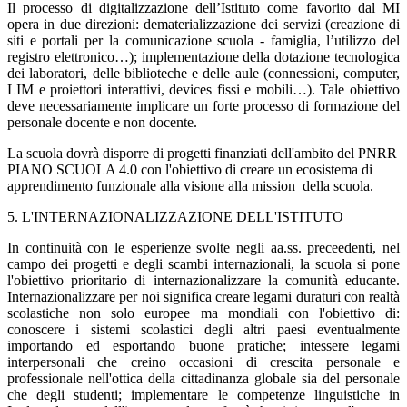
Il processo di digitalizzazione dell’Istituto come favorito dal MI
opera in due direzioni: dematerializzazione dei servizi (creazione di
siti e portali per la comunicazione scuola - famiglia, l’utilizzo del
registro elettronico…); implementazione della dotazione tecnologica
dei laboratori, delle biblioteche e delle aule (connessioni, computer,
LIM e proiettori interattivi, devices fissi e mobili…). Tale obiettivo
deve necessariamente implicare un forte processo di formazione del
personale docente e non docente.
La scuola dovrà disporre di progetti finanziati dell'ambito del PNRR
PIANO SCUOLA 4.0 con l'obiettivo di creare un ecosistema di
apprendimento funzionale alla visione alla mission della scuola.
5. L'INTERNAZIONALIZZAZIONE DELL'ISTITUTO
In continuità con le esperienze svolte negli aa.ss. preceedenti, nel
campo dei progetti e degli scambi internazionali, la scuola si pone
l'obiettivo prioritario di internazionalizzare la comunità educante.
Internazionalizzare per noi significa creare legami duraturi con realtà
scolastiche non solo europee ma mondiali con l'obiettivo di:
conoscere i sistemi scolastici degli altri paesi eventualmente
importando ed esportando buone pratiche; intessere legami
interpersonali che creino occasioni di crescita personale e
professionale nell'ottica della cittadinanza globale sia del personale
che degli studenti; implementare le competenze linguistiche in