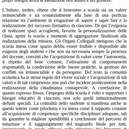
propri bisogni senza la mediazione dell’adulto e del genitore.
L’Istituto, inoltre, ritiene che il benessere a scuola sia un valore
irrinunciabile e sia sostanzialmente alla base di una proficua
relazione tra l’ambiente di erogazione di sapere e saper fare e la
realizzazione del successo formativo di ciascuno. Di qui l’esigenza
di realizzare spazi accoglienti, favorire la personalizzazione delle
classi, aprire la scuola a momenti di aggregazione finalizzati alla
realizzazione della mission. Gli Organi Collegiali ritengono che la
scuola intesa come spazio debba essere fruibile e disponibile alle
esigenze degli studenti e che non sia necessaria sempre la presenza
del docente, convinti che l’acquisizione di valori come l’autonomia,
il rispetto del bene comune, l’attivazione di comportamenti
responsabili, la condivisione delle buone pratiche, la gestione dei
conflitti sia irrinunciabile e da perseguire. Del resto la comunità
scolastica ha le stesse regole del vivere sociale e l’acquisizione di tali
valori e di tali competenze non può che incidere positivamente nella
realizzazione della cittadinanza consapevole. A correlazione di
quanto espresso finora, l’impegno della scuola è volto a supportare i
bisogni educativi di ciascuno, non solo quelli istituzionalmente
definiti speciali. La centralità dello studente si manifesta anche in
questo settore come prioritaria e va intesa come il supporto costante
all’acquisizione di competenze specifiche disciplinari adeguate, tali
da garantire la migliore spendibilità a conclusione del percorso di
istruzione e il raggiungimento del traguardo finale per tutti,