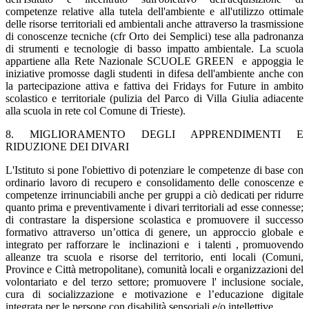
competenze relative alla tutela dell'ambiente e all'utilizzo ottimale
delle risorse territoriali ed ambientali anche attraverso la trasmissione
di conoscenze tecniche (cfr Orto dei Semplici) tese alla padronanza
di strumenti e tecnologie di basso impatto ambientale. La scuola
appartiene alla Rete Nazionale SCUOLE GREEN e appoggia le
iniziative promosse dagli studenti in difesa dell'ambiente anche con
la partecipazione attiva e fattiva dei Fridays for Future in ambito
scolastico e territoriale (pulizia del Parco di Villa Giulia adiacente
alla scuola in rete col Comune di Trieste).
8. MIGLIORAMENTO DEGLI APPRENDIMENTI E
RIDUZIONE DEI DIVARI
L'Istituto si pone l'obiettivo di potenziare le competenze di base con
ordinario lavoro di recupero e consolidamento delle conoscenze e
competenze irrinunciabili anche per gruppi a ciò dedicati per ridurre
quanto prima e preventivamente i divari territoriali ad esse connesse;
di contrastare la dispersione scolastica e promuovere il successo
formativo attraverso un’ottica di genere, un approccio globale e
integrato per rafforzare le inclinazioni e i talenti , promuovendo
alleanze tra scuola e risorse del territorio, enti locali (Comuni,
Province e Città metropolitane), comunità locali e organizzazioni del
volontariato e del terzo settore; promuovere l' inclusione sociale,
cura di socializzazione e motivazione e l’educazione digitale
integrata per le persone con disabilità sensoriali e/o intellettive.