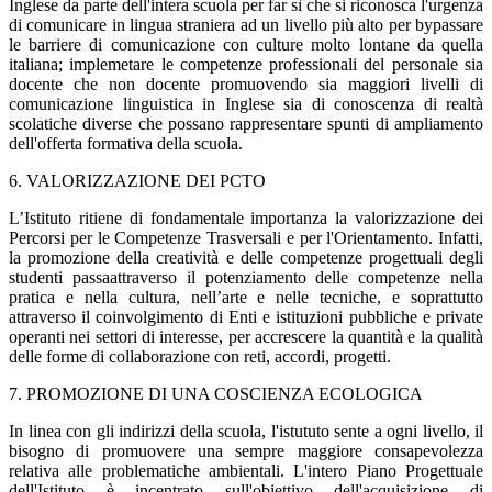
Inglese da parte dell'intera scuola per far sì che si riconosca l'urgenza
di comunicare in lingua straniera ad un livello più alto per bypassare
le barriere di comunicazione con culture molto lontane da quella
italiana; implemetare le competenze professionali del personale sia
docente che non docente promuovendo sia maggiori livelli di
comunicazione linguistica in Inglese sia di conoscenza di realtà
scolatiche diverse che possano rappresentare spunti di ampliamento
dell'offerta formativa della scuola.
6. VALORIZZAZIONE DEI PCTO
L’Istituto ritiene di fondamentale importanza la valorizzazione dei
Percorsi per le Competenze Trasversali e per l'Orientamento. Infatti,
la promozione della creatività e delle competenze progettuali degli
studenti passaattraverso il potenziamento delle competenze nella
pratica e nella cultura, nell’arte e nelle tecniche, e soprattutto
attraverso il coinvolgimento di Enti e istituzioni pubbliche e private
operanti nei settori di interesse, per accrescere la quantità e la qualità
delle forme di collaborazione con reti, accordi, progetti.
7. PROMOZIONE DI UNA COSCIENZA ECOLOGICA
In linea con gli indirizzi della scuola, l'istututo sente a ogni livello, il
bisogno di promuovere una sempre maggiore consapevolezza
relativa alle problematiche ambientali. L'intero Piano Progettuale
dell'Istituto è incentrato sull'obiettivo dell'acquisizione di