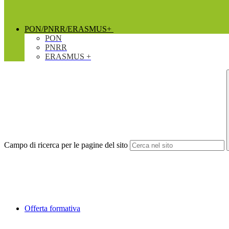
PON/PNRR/ERASMUS+
PON
PNRR
ERASMUS +
Campo di ricerca per le pagine del sito
Offerta formativa