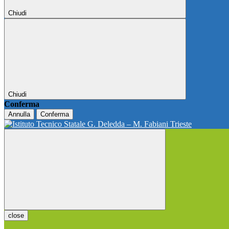
Chiudi
Chiudi
Conferma
Annulla
Conferma
close