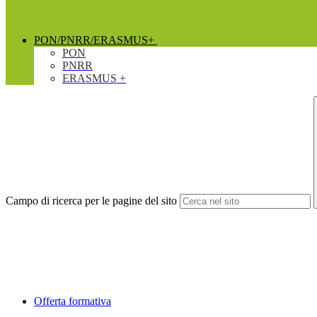
PON/PNRR/ERASMUS+
PON
PNRR
ERASMUS +
Campo di ricerca per le pagine del sito
Offerta formativa