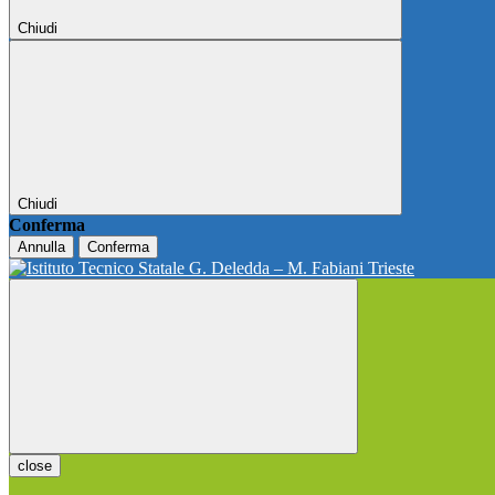
Chiudi
Chiudi
Conferma
Annulla
Conferma
close