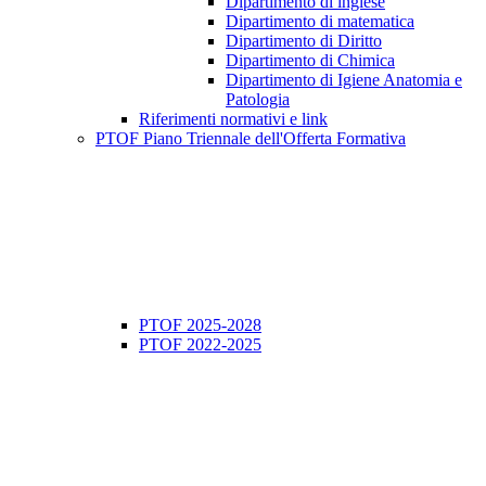
Dipartimento di inglese
Dipartimento di matematica
Dipartimento di Diritto
Dipartimento di Chimica
Dipartimento di Igiene Anatomia e
Patologia
Riferimenti normativi e link
PTOF Piano Triennale dell'Offerta Formativa
PTOF 2025-2028
PTOF 2022-2025