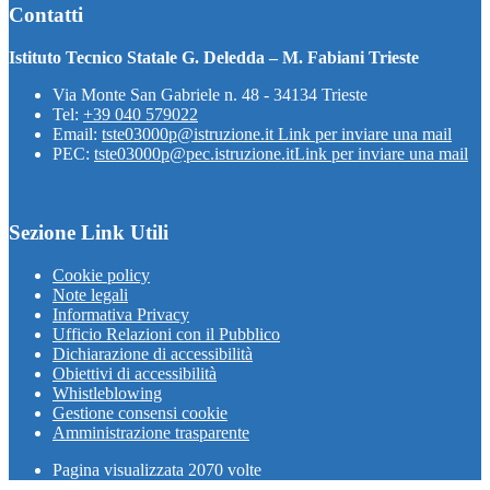
Contatti
Istituto Tecnico Statale G. Deledda – M. Fabiani Trieste
Via Monte San Gabriele n. 48 - 34134 Trieste
Tel:
+39 040 579022
Email:
tste03000p@istruzione.it
Link per inviare una mail
PEC:
tste03000p@pec.istruzione.it
Link per inviare una mail
Sezione Link Utili
Cookie policy
Note legali
Informativa Privacy
Ufficio Relazioni con il Pubblico
Dichiarazione di accessibilità
Obiettivi di accessibilità
Whistleblowing
Gestione consensi cookie
Amministrazione trasparente
Pagina visualizzata
2070
volte