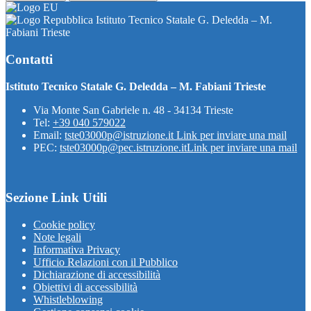
Istituto Tecnico Statale G. Deledda – M.
Fabiani Trieste
Contatti
Istituto Tecnico Statale G. Deledda – M. Fabiani Trieste
Via Monte San Gabriele n. 48 - 34134 Trieste
Tel:
+39 040 579022
Email:
tste03000p@istruzione.it
Link per inviare una mail
PEC:
tste03000p@pec.istruzione.it
Link per inviare una mail
Sezione Link Utili
Cookie policy
Note legali
Informativa Privacy
Ufficio Relazioni con il Pubblico
Dichiarazione di accessibilità
Obiettivi di accessibilità
Whistleblowing