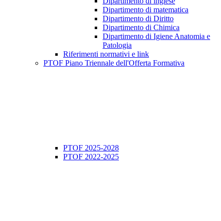
Dipartimento di inglese
Dipartimento di matematica
Dipartimento di Diritto
Dipartimento di Chimica
Dipartimento di Igiene Anatomia e
Patologia
Riferimenti normativi e link
PTOF Piano Triennale dell'Offerta Formativa
PTOF 2025-2028
PTOF 2022-2025