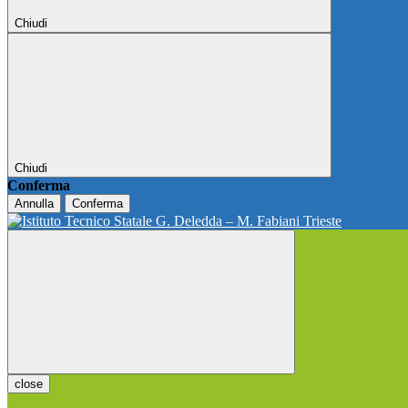
Chiudi
Chiudi
Conferma
Annulla
Conferma
close