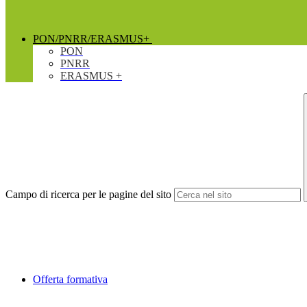
PON/PNRR/ERASMUS+
PON
PNRR
ERASMUS +
Campo di ricerca per le pagine del sito
Offerta formativa